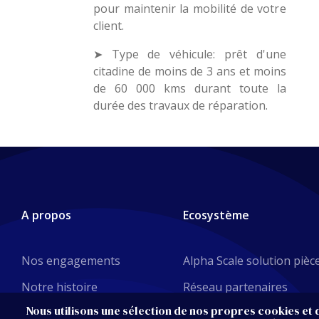
pour maintenir la mobilité de votre
client.
➤ Type de véhicule: prêt d'une
citadine de moins de 3 ans et moins
de 60 000 kms durant toute la
durée des travaux de réparation.
A propos
Ecosystème
Nos engagements
Alpha Scale solution pièc
Notre histoire
Réseau partenaires
Nous utilisons une sélection de nos propres cookies et d