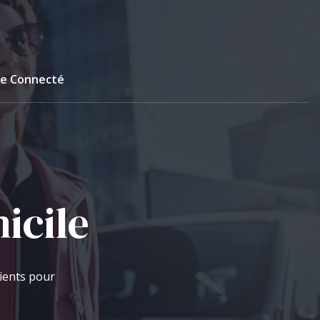
re Connecté
icile
lients pour