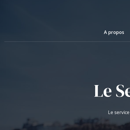
Skip
to
main
content
A propos
Le S
Le service